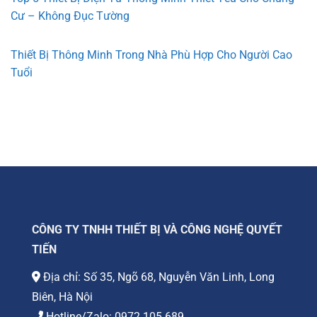
Cư – Không Đục Tường
Thiết Bị Thông Minh Trong Nhà Phù Hợp Cho Người Cao
Tuổi
CÔNG TY TNHH THIẾT BỊ VÀ CÔNG NGHỆ QUYẾT
TIẾN
Địa chỉ: Số 35, Ngõ 68, Nguyễn Văn Linh, Long
Biên, Hà Nội
Hotline/Zalo:
0972.105.689