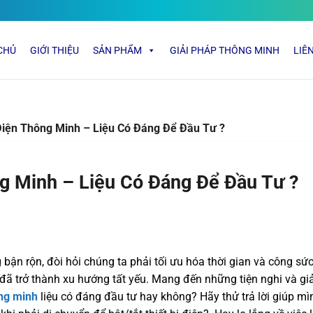
CHỦ
GIỚI THIỆU
SẢN PHẨM
GIẢI PHÁP THÔNG MINH
LIÊ
iện Thông Minh – Liệu Có Đáng Để Đầu Tư ?
g Minh – Liệu Có Đáng Để Đầu Tư ?
bận rộn, đòi hỏi chúng ta phải tối ưu hóa thời gian và công s
đã trở thành xu hướng tất yếu. Mang đến những tiện nghi và g
ng minh
liệu có đáng đầu tư hay không? Hãy thử trả lời giúp m