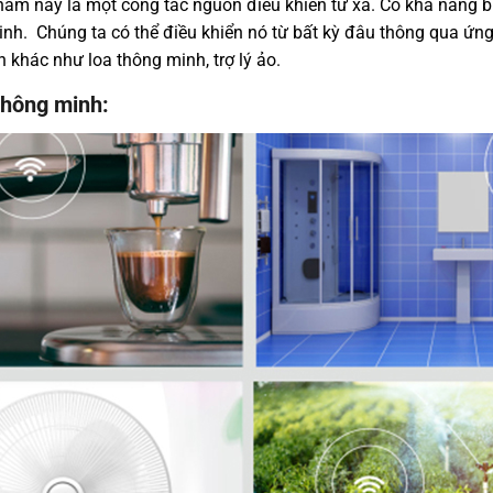
ẩm này là một công tắc nguồn điều khiển từ xa. Có khả năng biế
inh. Chúng ta có thể điều khiển nó từ bất kỳ đâu thông qua ứng
h khác như loa thông minh, trợ lý ảo.
thông minh: