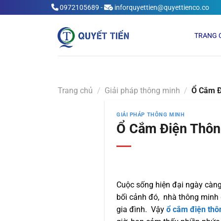
Skip
0972105689
-
inforquyettien@quyettienco.co
to
content
TRANG 
Trang chủ
/
Giải pháp thông minh
/
Ổ Cắm Đ
GIẢI PHÁP THÔNG MINH
Ổ Cắm Điện Thôn
Cuộc sống hiện đại ngày càng 
bối cảnh đó, nhà thông minh 
gia đình. Vậy
ổ cắm điện thô