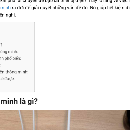
hi phải di chuyển để bật/tắt thiết bị điện? Hay lo lắng về việc
 minh
ra đời để giải quyết những vấn đề đó. Nó giúp tiết kiệm 
ện nghi.
ì?
hông minh:
nh phổ biến:
:
iện thông minh:
sẽ được:
minh là gì?