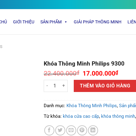
CHỦ
GIỚI THIỆU
SẢN PHẨM
GIẢI PHÁP THÔNG MINH
LIÊ
PS
Khóa Thông Minh Philips 9300
22.400.000
₫
17.000.000
₫
Khóa Thông Minh Philips 9300 số lượng
THÊM VÀO GIỎ HÀNG
Danh mục:
Khóa Thông Minh Philips
,
Sản ph
Từ khóa:
khóa cửa cao cấp
,
khóa thông minh