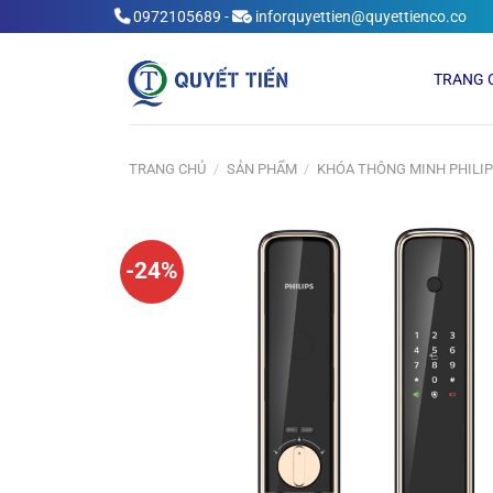
Skip
0972105689
-
inforquyettien@quyettienco.co
to
content
TRANG 
TRANG CHỦ
/
SẢN PHẨM
/
KHÓA THÔNG MINH PHILI
-24%