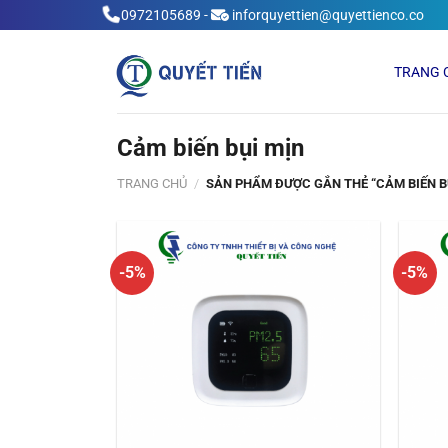
Skip
0972105689
-
inforquyettien@quyettienco.co
to
content
TRANG 
Cảm biến bụi mịn
TRANG CHỦ
/
SẢN PHẨM ĐƯỢC GẮN THẺ “CẢM BIẾN B
-5%
-5%