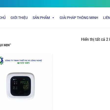
CHỦ
GIỚI THIỆU
SẢN PHẨM
GIẢI PHÁP THÔNG MINH
LIÊ
Hiển thị tất cả 2
ỤI MỊN”