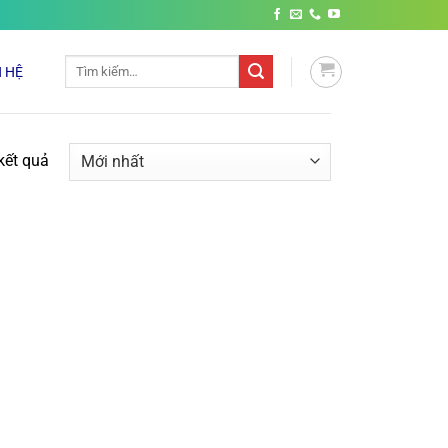
Tìm
N HỆ
kiếm:
 kết quả