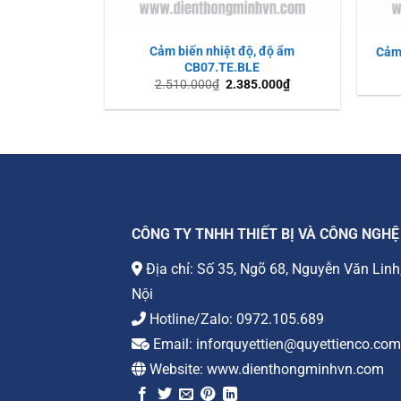
+
+
Cảm biến nhiệt độ, độ ẩm
Cảm
CB07.TE.BLE
2.510.000
₫
2.385.000
₫
CÔNG TY TNHH THIẾT BỊ VÀ CÔNG NGHỆ
Địa chỉ: Số 35, Ngõ 68, Nguyễn Văn Linh
Nội
Hotline/Zalo:
0972.105.689
Email:
inforquyettien@quyettienco.com
Website:
www.dienthongminhvn.com