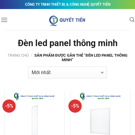
Skip
CÔNG TY TNHH THIẾT BỊ & CÔNG NGHỆ QUYẾT TIẾN
to
content
Đèn led panel thông minh
TRANG CHỦ
/
SẢN PHẨM ĐƯỢC GẮN THẺ “ĐÈN LED PANEL THÔNG
MINH”
-5%
-5%