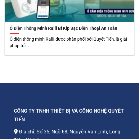
Ổ Điện Thông Minh Ralli Bí Kíp Sạc Điện Thoại An Toàn
Ổ điện thông minh Ralli, được phân phối bởi Quyết Tiến, là giải
pháp tối...
CÔNG TY TNHH THIẾT BỊ VÀ CÔNG NGHỆ QUYẾT
TIẾN
Địa chỉ: Số 35, Ngõ 68, Nguyễn Văn Linh, Long