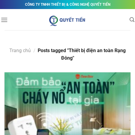
Skip
CÔNG TY TNHH THIẾT BỊ & CÔNG NGHỆ QUYẾT TIẾN
to
content
Trang chủ
/
Posts tagged "Thiết bị điện an toàn Rạng
Đông"